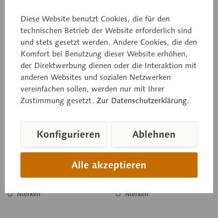
Diese Website benutzt Cookies, die für den
technischen Betrieb der Website erforderlich sind
und stets gesetzt werden. Andere Cookies, die den
Komfort bei Benutzung dieser Website erhöhen,
ZoS 1028
ZoS 1028/1
der Direktwerbung dienen oder die Interaktion mit
Smaragdeidechse,
Smaragdeidechse,
anderen Websites und sozialen Netzwerken
Männchen
Weibchen
vereinfachen sollen, werden nur mit Ihrer
(halberwachsen)
Lacerta viridis. In natürlicher
Lacerta viridis. In natürlicher
Zustimmung gesetzt.
Zur Datenschutzerklärung.
Größe, aus SOMSO-Plast®.
Größe, aus SOMSO-Plast®.
Nach Studiendirektor
Nach Studiendirektor
Christian Groß. Mit
Christian Groß. Mit
aufgedruckter Beschreibung
aufgedruckter Beschreibung
Konfigurieren
Ablehnen
auf grünen...
auf grünen...
Preis auf Anfrage
Preis auf Anfrage
Alle akzeptieren
In den Anfragekorb
In den Anfragekorb
Merken
Merken