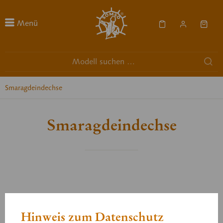
Menü
Smaragdeindechse
Smaragdeindechse
Hinweis zum Datenschutz