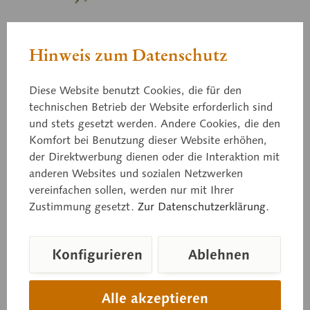
ZoS 1027
Hinweis zum Datenschutz
Mauereidechse, Männchen
Diese Website benutzt Cookies, die für den
technischen Betrieb der Website erforderlich sind
Podarcis muralis. In natürlicher Größe, aus SOMSO-
und stets gesetzt werden. Andere Cookies, die den
Plast®. Nach Studiendirektor Christian Groß. Mit
Komfort bei Benutzung dieser Website erhöhen,
der Direktwerbung dienen oder die Interaktion mit
aufgedruckter Beschreibung auf grünen Sockel,
anderen Websites und sozialen Netzwerken
unter einer transparenten Staubschutzhaube.
vereinfachen sollen, werden nur mit Ihrer
Zustimmung gesetzt.
Zur Datenschutzerklärung.
Preis auf Anfrage
Konfigurieren
Ablehnen
Lieferzeit auf Anfrage
In den Anfragekorb
Alle akzeptieren