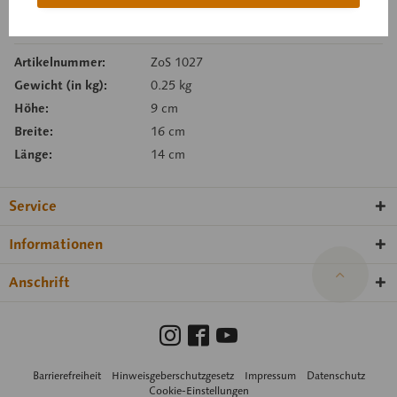
Merken
Empfehlen
Artikelnummer:
ZoS 1027
Gewicht (in kg):
0.25 kg
Höhe:
9 cm
Breite:
16 cm
Länge:
14 cm
Service
Informationen
Anschrift
Barrierefreiheit
Hinweisgeberschutzgesetz
Impressum
Datenschutz
Cookie-Einstellungen