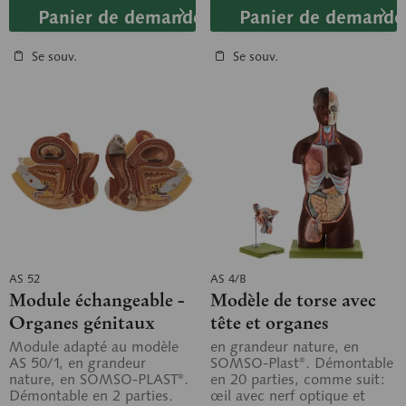
Panier de demande
Panier de demande
Se souv.
Se souv.
AS 52
AS 4/B
Module échangeable -
Modèle de torse avec
Organes génitaux
tête et organes
féminins avec fœtus de
génitaux
Module adapté au modèle
en grandeur nature, en
AS 50/1, en grandeur
SOMSO-Plast®. Démontable
10 semaines
interchangeables
nature, en SOMSO-PLAST®.
en 20 parties, comme suit:
Démontable en 2 parties.
œil avec nerf optique et