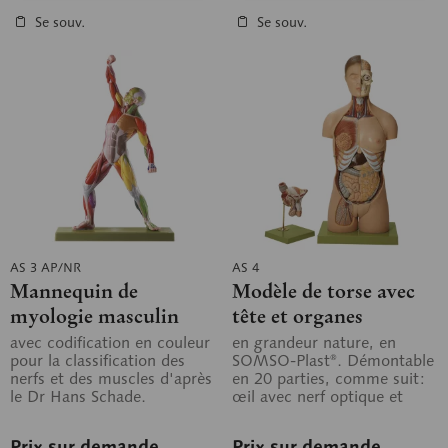
Se souv.
Se souv.
AS 3 AP/NR
AS 4
Mannequin de
Modèle de torse avec
myologie masculin
tête et organes
génitaux
avec codification en couleur
en grandeur nature, en
pour la classification des
SOMSO-Plast®. Démontable
interchangeables
nerfs et des muscles d'après
en 20 parties, comme suit:
le Dr Hans Schade.
œil avec nerf optique et
Correspondant approx. à 1/4
muscles, paroi thoracique
de la...
féminine,...
Prix sur demande
Prix sur demande