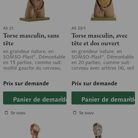
AS 21
AS 23/1
Torse masculin, sans
Torse masculin, avec
tête
tête et dos ouvert
en grandeur nature, en
en grandeur nature, en
SOMSO-Plast®. Démontable
SOMSO-Plast®. Démontable
en 15 parties, comme suit:
en 20 parties, comme suit:
moitié gauche du cerveau,
cerveau avec artères (4), œil
œil avec muscles et nerf
avec muscles et nerf
optique,...
optique,...
Prix sur demande
Prix sur demande
Panier de demande
Panier de demande
Se souv.
Se souv.