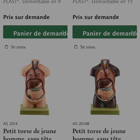
PLAST®. Démontable en 9
PLAST®. Démontable en 11
parties comme suit: moitiés
parties comme suit: moitié
des poumons (2...
gauche de la...
Prix sur demande
Prix sur demande
Panier de demande
Panier de demande
Se souv.
Se souv.
AS 20/4
AS 20/4B
Petit torse de jeune
Petit torse de jeune
homme, sans tête
homme, sans tête