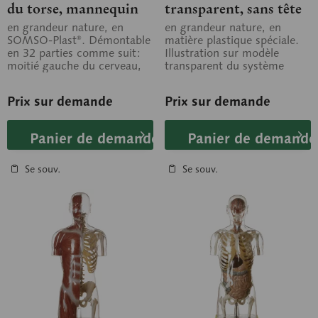
du torse, mannequin
transparent, sans tête
avec tête, dos ouvert et
en grandeur nature, en
en grandeur nature, en
SOMSO-Plast®. Démontable
matière plastique spéciale.
organes génitaux
en 32 parties comme suit:
Illustration sur modèle
interchangeables
moitié gauche du cerveau,
transparent du système
œil avec muscles et nerf
squelettique en liaison avec
optique,...
la...
Prix sur demande
Prix sur demande
Panier de demande
Panier de demande
Se souv.
Se souv.