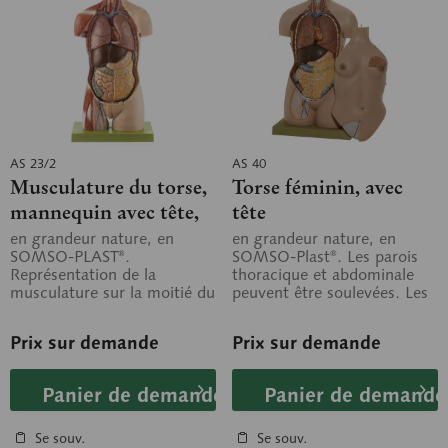
AS 23/2
AS 40
Musculature du torse,
Torse féminin, avec
mannequin avec tête,
tête
dos ouvert et organes
en grandeur nature, en
en grandeur nature, en
SOMSO-PLAST®.
SOMSO-Plast®. Les parois
génitaux
Représentation de la
thoracique et abdominale
interchangeables.
musculature sur la moitié du
peuvent être soulevées. Les
mannequin. Démontable en
différents organes sont
20 parties, comme suit:...
démontables,...
Prix sur demande
Prix sur demande
Panier de demande
Panier de demande
Se souv.
Se souv.