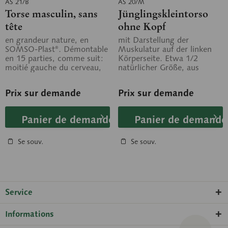
AS 21/B
AS 20/M
Torse masculin, sans
Jünglingskleintorso
tête
ohne Kopf
en grandeur nature, en
mit Darstellung der
SOMSO-Plast®. Démontable
Muskulatur auf der linken
en 15 parties, comme suit:
Körperseite. Etwa 1/2
moitié gauche du cerveau,
natürlicher Größe, aus
œil avec muscles et nerf
SOMSO-Plast®. In 10 Teile
optique,...
zerlegbar. Auf...
Prix sur demande
Prix sur demande
Panier de demande
Panier de demande
Se souv.
Se souv.
Service
Informations