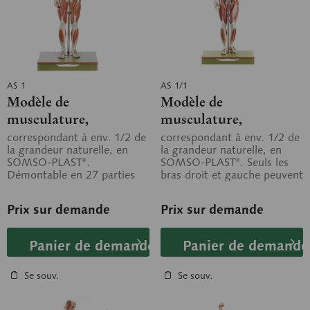
AS 1
AS 1/1
Modèle de
Modèle de
musculature,
musculature,
mannequin masculin
mannequin masculin
correspondant à env. 1/2 de
correspondant à env. 1/2 de
la grandeur naturelle, en
la grandeur naturelle, en
SOMSO-PLAST®.
SOMSO-PLAST®. Seuls les
Démontable en 27 parties
bras droit et gauche peuvent
au total, comme suit :
être retirés du modèle. Le...
calotte crânienne;...
Prix sur demande
Prix sur demande
Panier de demande
Panier de demande
Se souv.
Se souv.