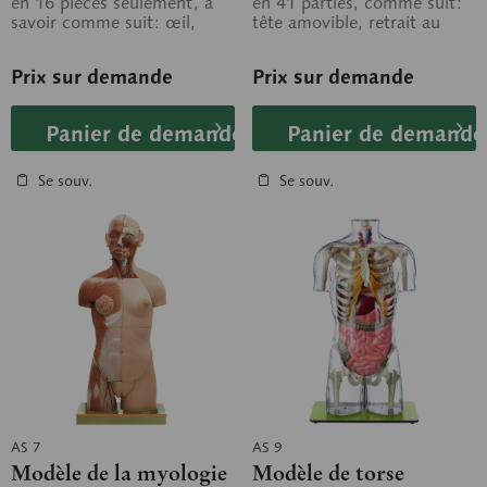
en 16 pièces seulement, à
en 41 parties, comme suit:
savoir comme suit: œil,
tête amovible, retrait au
paroi thoracique féminine,
niveau du rebord costal,
moitié des...
et...
Prix sur demande
Prix sur demande
Panier de demande
Panier de demande
Se souv.
Se souv.
AS 7
AS 9
Modèle de la myologie
Modèle de torse