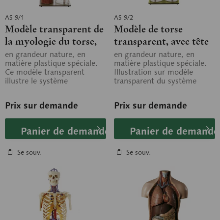
AS 9/1
AS 9/2
Modèle transparent de
Modèle de torse
la myologie du torse,
transparent, avec tête
avec tête
en grandeur nature, en
en grandeur nature, en
matière plastique spéciale.
matière plastique spéciale.
Ce modèle transparent
Illustration sur modèle
illustre le système
transparent du système
squelettique sur la moitié
squelettique en liaison avec
gauche du corps....
la...
Prix sur demande
Prix sur demande
Panier de demande
Panier de demande
Se souv.
Se souv.