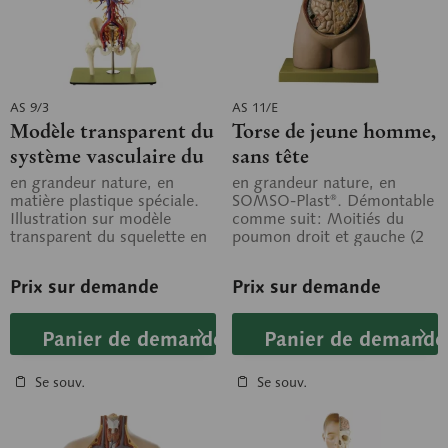
AS 9/3
AS 11/E
Modèle transparent du
Torse de jeune homme,
système vasculaire du
sans tête
torse, avec tête
en grandeur nature, en
en grandeur nature, en
matière plastique spéciale.
SOMSO-Plast®. Démontable
Illustration sur modèle
comme suit: Moitiés du
transparent du squelette en
poumon droit et gauche (2
liaison avec les grands
pièces), cœur (2 pièces),
vaisseaux...
foie, estomac,...
Prix sur demande
Prix sur demande
Panier de demande
Panier de demande
Se souv.
Se souv.