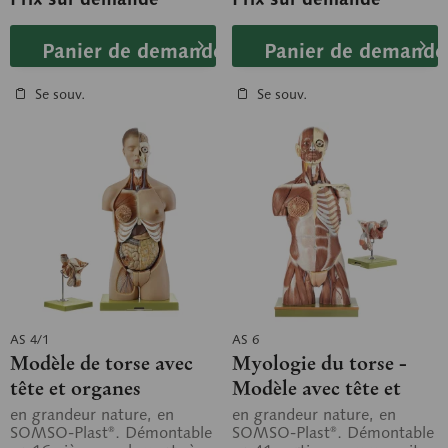
Panier de demande
Panier de demande
Se souv.
Se souv.
AS 4/1
AS 6
Modèle de torse avec
Myologie du torse -
tête et organes
Modèle avec tête et
génitaux
organes génitaux
en grandeur nature, en
en grandeur nature, en
SOMSO-Plast®. Démontable
SOMSO-Plast®. Démontable
interchangeables
interchangeables