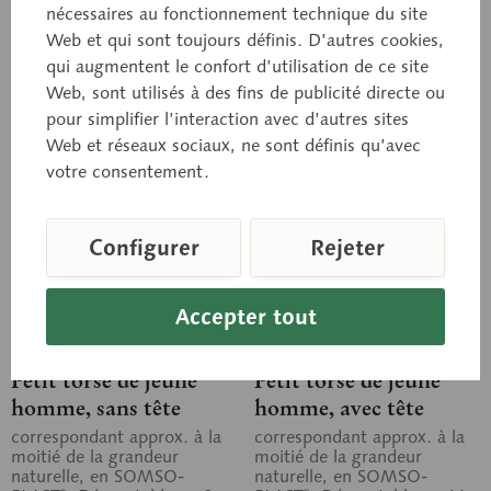
nécessaires au fonctionnement technique du site
Panier de demande
Panier de demande
Web et qui sont toujours définis. D’autres cookies,
qui augmentent le confort d’utilisation de ce site
Se souv.
Se souv.
Web, sont utilisés à des fins de publicité directe ou
pour simplifier l’interaction avec d’autres sites
Web et réseaux sociaux, ne sont définis qu’avec
votre consentement.
Configurer
Rejeter
Accepter tout
AS 20
AS 20/1
Petit torse de jeune
Petit torse de jeune
homme, sans tête
homme, avec tête
correspondant approx. à la
correspondant approx. à la
moitié de la grandeur
moitié de la grandeur
naturelle, en SOMSO-
naturelle, en SOMSO-