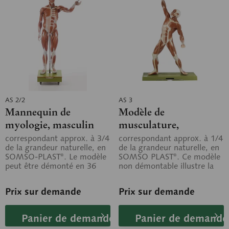
AS 2/2
AS 3
Mannequin de
Modèle de
myologie, masculin
musculature,
mannequin masculin
correspondant approx. à 3/4
correspondant approx. à 1/4
de la grandeur naturelle, en
de la grandeur naturelle, en
SOMSO-PLAST®. Le modèle
SOMSO PLAST®. Ce modèle
peut être démonté en 36
non démontable illustre la
parties au total, à savoir
topographie des muscles.
comme...
Sur...
Prix sur demande
Prix sur demande
Panier de demande
Panier de demande