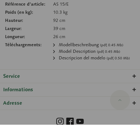
Référence d’article:
AS 15/E
Poids (en kg):
10.3 kg
Hauteur:
92 cm
Largeur:
39 cm
Longueur:
26 cm
Téléchargements:
Modellbeschreibung
(pdf, 0.45 Mb)
Model Description
(pdf, 0.45 Mb)
Descripcion del modelo
(pdf, 0.50 Mb)
Service
Informations
Adresse
Barrierefreiheit
Hinweisgeberschutzgesetz
Droits de propriété