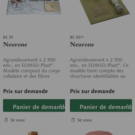
BS 35
BS 35/1
Neurone
Neurone
Agrandissement x 2 500
Agrandissement x 2 500
env., en SOMSO-Plast®.
env., en SOMSO-Plast®. Ce
Modèle composé du corps
modèle tient compte des
cellulaire et des fibres
structures identifiables au
nerveuses myélinisées.
microscope optique et
Élaboré sur la base...
électronique....
Prix sur demande
Prix sur demande
Panier de demande
Panier de demande
Se souv.
Se souv.