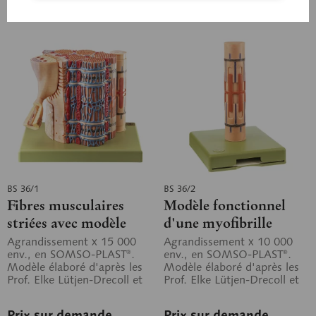
Se souv.
Se souv.
BS 36/1
BS 36/2
Fibres musculaires
Modèle fonctionnel
striées avec modèle
d'une myofibrille
fonctionnel
Agrandissement x 15 000
Agrandissement x 10 000
env., en SOMSO-PLAST®.
env., en SOMSO-PLAST®.
Modèle élaboré d'après les
Modèle élaboré d'après les
Prof. Elke Lütjen-Drecoll et
Prof. Elke Lütjen-Drecoll et
J. W. Rohen, docteurs en
J. W. Rohen, docteurs en
médecine....
médecine....
Prix sur demande
Prix sur demande