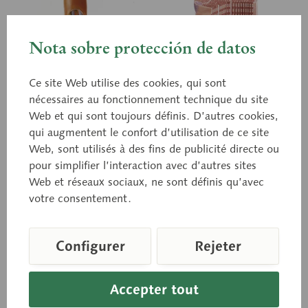
Nota sobre protección de datos
Ce site Web utilise des cookies, qui sont
nécessaires au fonctionnement technique du site
Web et qui sont toujours définis. D’autres cookies,
qui augmentent le confort d’utilisation de ce site
BS 35/3
BS 36
Modèle d'une synapse
Web, sont utilisés à des fins de publicité directe ou
Fibres musculaires
pour simplifier l’interaction avec d’autres sites
striées avec plaque
Web et réseaux sociaux, ne sont définis qu’avec
motrice
agrandie n fois, en SOMSO-
Agrandissement x 4 000
Plast®. D'après M. Christian
votre consentement.
env., en SOMSO-PLAST®.
Gross, directeur d’études.
Non démontable
Illustration des
neurotubules, des
Configurer
Rejeter
neurofilaments, des...
Prix sur demande
Prix sur demande
Accepter tout
Panier de demande
Panier de demande