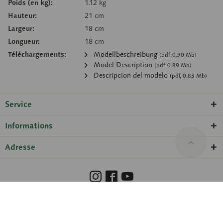
Poids (en kg):
1.12 kg
Hauteur:
21 cm
Largeur:
18 cm
Longueur:
18 cm
Téléchargements:
Modellbeschreibung
(pdf, 0.90 Mb)
Model Description
(pdf, 0.89 Mb)
Descripcion del modelo
(pdf, 0.83 Mb)
Service
Informations
Adresse
Barrierefreiheit
Hinweisgeberschutzgesetz
Droits de propriété
Protection des données
Paramètres des cookies