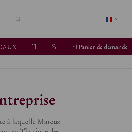
französis
CAUX
Panier de demande
entreprise
te à laquelle Marcus
erg en Thuringe, les