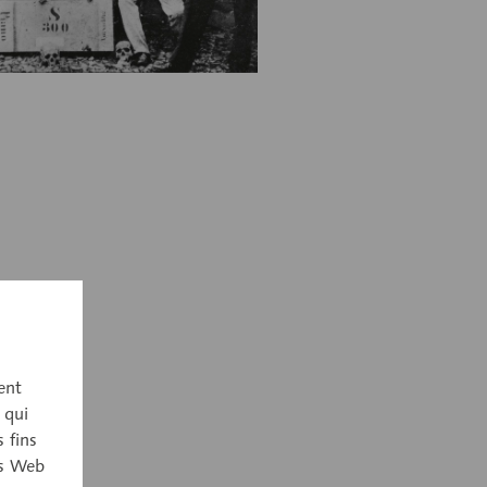
ent
 qui
 fins
es Web