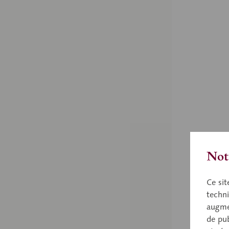
Nota
Ce sit
techni
augmen
de pub