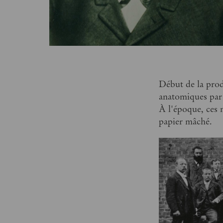
Début de la pro
anatomiques par
À l'époque, ces m
papier mâché.