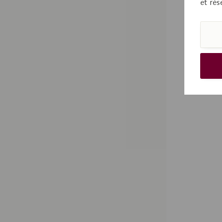
et rés