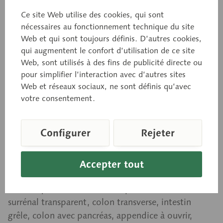
Modèle de la myologie du
Ce site Web utilise des cookies, qui sont
torse, mannequin avec tête,
nécessaires au fonctionnement technique du site
Web et qui sont toujours définis. D’autres cookies,
dos ouvert et organes
qui augmentent le confort d’utilisation de ce site
Web, sont utilisés à des fins de publicité directe ou
génitaux interchangeables
pour simplifier l’interaction avec d’autres sites
Web et réseaux sociaux, ne sont définis qu’avec
votre consentement.
en grandeur nature, en SOMSO-Plast®. Démontable
en 32 parties comme suit: moitié gauche du
Configurer
Rejeter
cerveau, œil avec muscles et nerf optique, muscle
sterno cléido mastoïdien, parois thoraciques
féminine, et masculine, paroi abdominale, moitiés
Accepter tout
des poumons (2 pièces), cœur (2 pièces), arbre
bronchique, foie, estomac (2 pièces), cortex
surrénal transparent, colon transverse, intestin
grêle, colon avec pancréas, appendice à ouvrir,