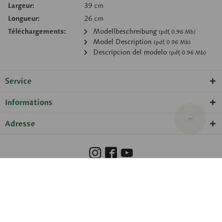
Largeur:
39 cm
Longueur:
26 cm
Téléchargements:
Modellbeschreibung
(pdf, 0.96 Mb)
Model Description
(pdf, 0.96 Mb)
Descripcion del modelo
(pdf, 0.96 Mb)
Service
Informations
Adresse
Barrierefreiheit
Hinweisgeberschutzgesetz
Droits de propriété
Protection des données
Paramètres des cookies
© 2026 SOMSO® ·
amadeus Agentur