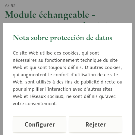
AS 52
Module échangeable -
Organes génitaux féminins
avec fœtus de 10 semaines
Nota sobre protección de datos
Ce site Web utilise des cookies, qui sont
nécessaires au fonctionnement technique du site
Module adapté au modèle AS 50/1, en grandeur
Web et qui sont toujours définis. D’autres cookies,
nature, en SOMSO-PLAST®. Démontable en 2
qui augmentent le confort d’utilisation de ce site
parties. Sur pied de support avec socle vert.
Web, sont utilisés à des fins de publicité directe ou
pour simplifier l’interaction avec d’autres sites
Web et réseaux sociaux, ne sont définis qu’avec
Prix sur demande
votre consentement.
Délai de livraison sur demande
Configurer
Rejeter
Panier de demande