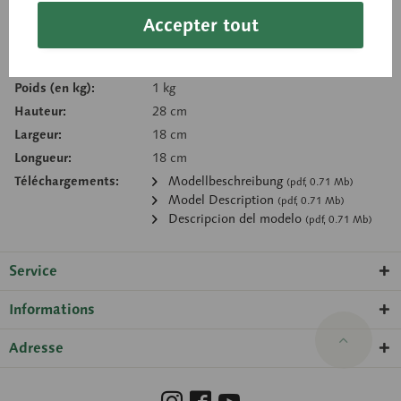
Accepter tout
Se souv.
Recommand.
Référence d’article:
AS 52
Poids (en kg):
1 kg
Hauteur:
28 cm
Largeur:
18 cm
Longueur:
18 cm
Téléchargements:
Modellbeschreibung
(pdf, 0.71 Mb)
Model Description
(pdf, 0.71 Mb)
Descripcion del modelo
(pdf, 0.71 Mb)
Service
Informations
Adresse