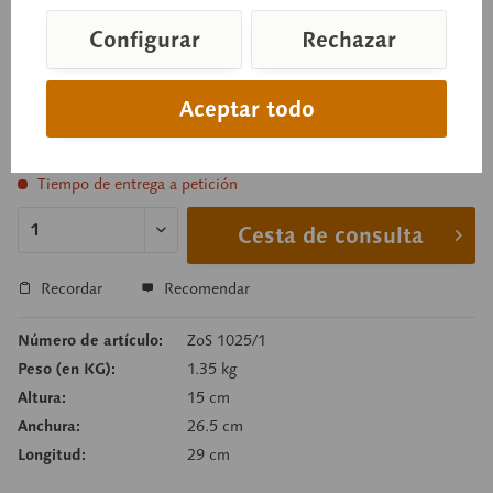
macho, Testudo hermanni boettgeri. De tamaño
Configurar
Rechazar
natural, de SOMSO-PLAST®.
Aceptar todo
Precio a consultar
Tiempo de entrega a petición
Cesta de consulta
Recordar
Recomendar
Número de artículo:
ZoS 1025/1
Peso (en KG):
1.35 kg
Altura:
15 cm
Anchura:
26.5 cm
Longitud:
29 cm