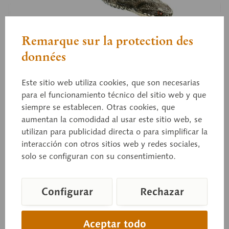
Remarque sur la protection des
données
ZoS 1036/2
Víbora común europea
Este sitio web utiliza cookies, que son necesarias
para el funcionamiento técnico del sitio web y que
siempre se establecen. Otras cookies, que
macho, estadio adulto temprano, Vipera b. berus.
aumentan la comodidad al usar este sitio web, se
De tamaño natural, de SOMSO-PLAST®.
utilizan para publicidad directa o para simplificar la
interacción con otros sitios web y redes sociales,
solo se configuran con su consentimiento.
Precio a consultar
Tiempo de entrega a petición
Configurar
Rechazar
Cesta de consulta
Aceptar todo