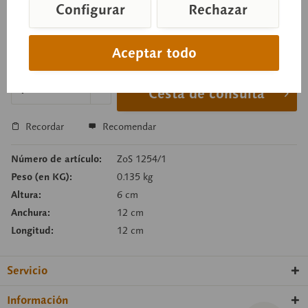
Configurar
Rechazar
Precio a consultar
Aceptar todo
Tiempo de entrega a petición
Cesta de consulta
Recordar
Recomendar
Número de artículo:
ZoS 1254/1
Peso (en KG):
0.135 kg
Altura:
6 cm
Anchura:
12 cm
Longitud:
12 cm
Servicio
Información