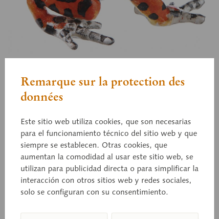
Remarque sur la protection des
ZoS 1254/1
Rana dardo roja y azul de
données
Panamá
Este sitio web utiliza cookies, que son necesarias
para el funcionamiento técnico del sitio web y que
siempre se establecen. Otras cookies, que
hembra, «Bastimentos West», rojo*,
aumentan la comodidad al usar este sitio web, se
manchas/puntos marrones, blanco, Oophaga
utilizan para publicidad directa o para simplificar la
pumilio, Panamá, Isla Bastimentos (archipiélago de
interacción con otros sitios web y redes sociales,
Bocas del Toro). De tamaño natural, de SOMSO-
solo se configuran con su consentimiento.
PLAST®.