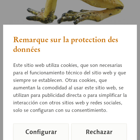
Remarque sur la protection des
ZoS 1250
données
Rana dardo dorada
Este sitio web utiliza cookies, que son necesarias
para el funcionamiento técnico del sitio web y que
hembra, «Quebrada Quangüí», amarillo,
siempre se establecen. Otras cookies, que
aumentan la comodidad al usar este sitio web, se
Phyllobates terribilis, Colombia, Departamento
utilizan para publicidad directa o para simplificar la
Cauca, cuenca del río Saija. De tamaño natural, de
interacción con otros sitios web y redes sociales,
SOMSO-PLAST®.
solo se configuran con su consentimiento.
Configurar
Rechazar
Precio a consultar