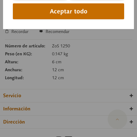
Tiempo de entrega a petición
Aceptar todo
Cesta de consulta
Recordar
Recomendar
Número de artículo:
ZoS 1250
Peso (en KG):
0.147 kg
Altura:
6 cm
Anchura:
12 cm
Longitud:
12 cm
Servicio
Información
Dirección