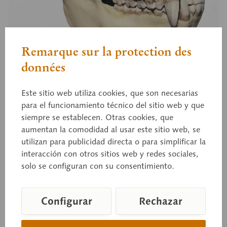
Remarque sur la protection des
données
Este sitio web utiliza cookies, que son necesarias
ZoS 53/4
Cráneo de mono Rhesus
para el funcionamiento técnico del sitio web y que
siempre se establecen. Otras cookies, que
aumentan la comodidad al usar este sitio web, se
utilizan para publicidad directa o para simplificar la
Macaca mulatta, macho, tamaño natural, de
interacción con otros sitios web y redes sociales,
SOMSO-PLAST®. Mandíbula móvil y extraíble.
solo se configuran con su consentimiento.
Configurar
Rechazar
Precio a consultar
Tiempo de entrega a petición