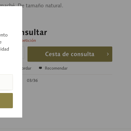
 maché. De tamaño natural.
o a consultar
ento
 entrega a petición
e
cidad
Cesta de consulta
r
Recordar
Recomendar
rtículo:
03/36