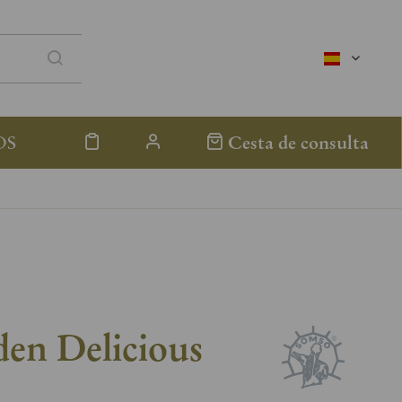
spanisch
OS
Cesta de consulta
en Delicious