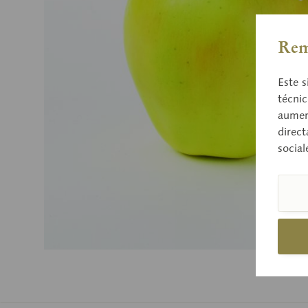
Rem
Este s
técnic
aument
direct
social