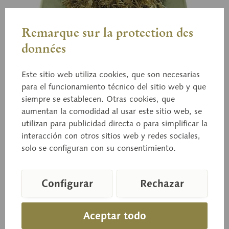
Remarque sur la protection des
données
Este sitio web utiliza cookies, que son necesarias
para el funcionamiento técnico del sitio web y que
Bo 87
siempre se establecen. Otras cookies, que
Champiñón escamoso
aumentan la comodidad al usar este sitio web, se
utilizan para publicidad directa o para simplificar la
interacción con otros sitios web y redes sociales,
Agaricus macrosporus (MOLL. et SCHFF.) PILÁT,
solo se configuran con su consentimiento.
Comestible
Configurar
Rechazar
Precio a consultar
Aceptar todo
Tiempo de entrega a petición