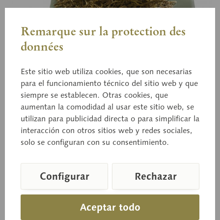
Remarque sur la protection des
données
Este sitio web utiliza cookies, que son necesarias
para el funcionamiento técnico del sitio web y que
Bo 32
siempre se establecen. Otras cookies, que
Lactario aterciopelado
aumentan la comodidad al usar este sitio web, se
utilizan para publicidad directa o para simplificar la
interacción con otros sitios web y redes sociales,
Lactarius vellereus (FR.) FR. Comestible, pero muy
solo se configuran con su consentimiento.
picante
Configurar
Rechazar
Precio a consultar
Aceptar todo
Tiempo de entrega a petición