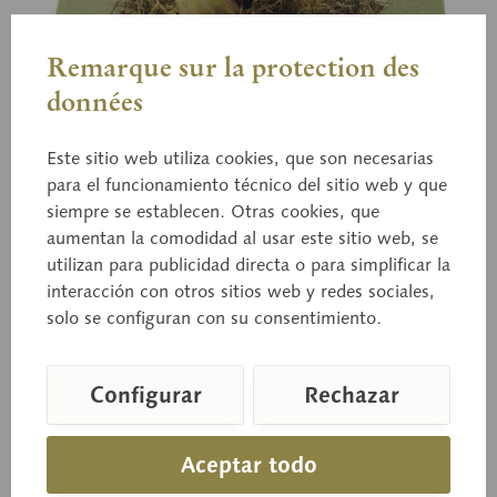
Remarque sur la protection des
données
Este sitio web utiliza cookies, que son necesarias
para el funcionamiento técnico del sitio web y que
siempre se establecen. Otras cookies, que
Bo 235
aumentan la comodidad al usar este sitio web, se
Cortinario espléndido
utilizan para publicidad directa o para simplificar la
interacción con otros sitios web y redes sociales,
solo se configuran con su consentimiento.
Cortinarius vitellinus (MOSER) Letalmente tóxico.
Configurar
Rechazar
Precio a consultar
Aceptar todo
Tiempo de entrega a petición