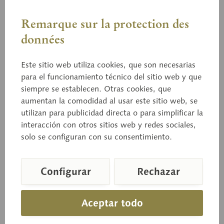
Remarque sur la protection des
données
BoS 224
Este sitio web utiliza cookies, que son necesarias
Champiñón de prado, seta
para el funcionamiento técnico del sitio web y que
campesina
siempre se establecen. Otras cookies, que
aumentan la comodidad al usar este sitio web, se
utilizan para publicidad directa o para simplificar la
interacción con otros sitios web y redes sociales,
Agaricus campestris (L.) FR. Ejemplares gigantes
solo se configuran con su consentimiento.
encontrados, comestible.
Configurar
Rechazar
Precio a consultar
Aceptar todo
Tiempo de entrega a petición