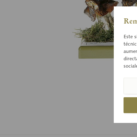
Rem
Este s
técnic
aument
direct
social