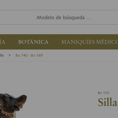
ÍA
BOTÁNICA
MANIQUÍES MÉDIC
lle
Bo 140 - Bo 169
Bo 155
Sill