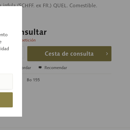
 infula (SCHFF. ex FR.) QUEL. Comestible.
o a consultar
ento
 entrega a petición
e
cidad
Cesta de consulta
r
Recordar
Recomendar
rtículo:
Bo 155