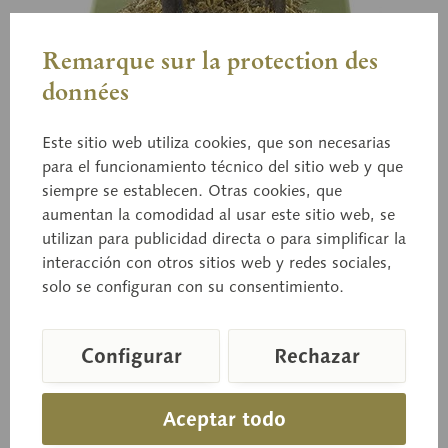
Remarque sur la protection des
données
Este sitio web utiliza cookies, que son necesarias
para el funcionamiento técnico del sitio web y que
Bo 150
siempre se establecen. Otras cookies, que
Seta de pie aterciopelado
aumentan la comodidad al usar este sitio web, se
utilizan para publicidad directa o para simplificar la
interacción con otros sitios web y redes sociales,
Flammulina velutipes (CURT. ex FR.) SING.
solo se configuran con su consentimiento.
Comestible.
Configurar
Rechazar
Precio a consultar
Aceptar todo
Tiempo de entrega a petición