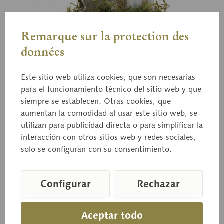
Remarque sur la protection des
données
Este sitio web utiliza cookies, que son necesarias
para el funcionamiento técnico del sitio web y que
siempre se establecen. Otras cookies, que
aumentan la comodidad al usar este sitio web, se
Bo 151
Colmenilla cónica
utilizan para publicidad directa o para simplificar la
interacción con otros sitios web y redes sociales,
solo se configuran con su consentimiento.
Morchella conica PERS. ex FR. Comestible.
Configurar
Rechazar
Precio a consultar
Aceptar todo