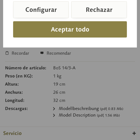
Configurar
Rechazar
Precio a consultar
Tiempo de entrega a petición
Aceptar todo
Cesta de consulta
Recordar
Recomendar
Número de artículo:
BoS 14/3-A
Peso (en KG):
1 kg
Altura:
19 cm
Anchura:
26 cm
Longitud:
32 cm
Descargas:
Modellbeschreibung
(pdf, 0.83 Mb)
Model Description
(pdf, 1.56 Mb)
Servicio