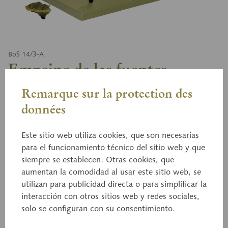
BoS 14/3-A
Empeine de las fuentes
Remarque sur la protection des
données
Marchantia polymorpha, aprox. 10 aumentos, de
SOMSO-PLAST®. Según Prof. Dr. W. Weber.
Este sitio web utiliza cookies, que son necesarias
Desmontable en 6 piezas. Fragmento de talo con
para el funcionamiento técnico del sitio web y que
tres conceptáculos, cada uno con propágulos.
siempre se establecen. Otras cookies, que
Insertando ambos anteridios o ambos arquegonios,
aumentan la comodidad al usar este sitio web, se
el talo se convierte en masculino o en femenino. Un
utilizan para publicidad directa o para simplificar la
anteridio está seccionado longitudinalmente, con
interacción con otros sitios web y redes sociales,
una pieza extraíble. Sobre peana verde.
solo se configuran con su consentimiento.