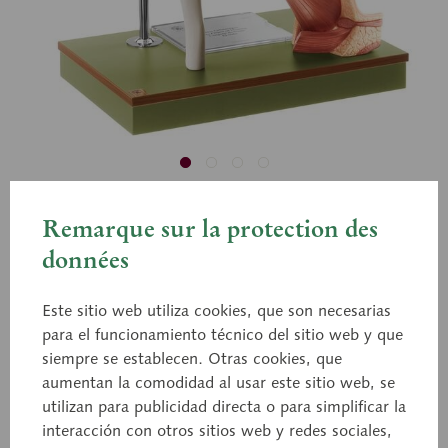
DS 1/B
Remarque sur la protection des
Órgano auditivo con pabellón
données
auricular
Este sitio web utiliza cookies, que son necesarias
para el funcionamiento técnico del sitio web y que
siempre se establecen. Otras cookies, que
Aprox. 4 aumentos, de SOMSO-PLAST®.
aumentan la comodidad al usar este sitio web, se
Desmontable en pabellón auricular, hueso petroso
utilizan para publicidad directa o para simplificar la
(3 piezas), tímpano con martillo y yunque,
interacción con otros sitios web y redes sociales,
laberinto (2 piezas), trompa de Eustaquio. En total