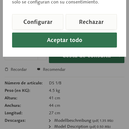
solo se configuran con su consentimiento.
8 piezas. Sobre soporte con peana verde.
Configurar
Rechazar
Precio a consultar
Aceptar todo
Tiempo de entrega a petición
Cesta de consulta
Recordar
Recomendar
Número de artículo:
DS 1/B
Peso (en KG):
4.5 kg
Altura:
41 cm
Anchura:
44 cm
Longitud:
27 cm
Descargas:
Modellbeschreibung
(pdf, 1.35 Mb)
Model Description
(pdf, 0.50 Mb)