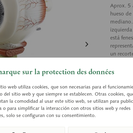
Aprox. 5
hueso de 
mediano. 
izquierda
está fenes
represent
un recort
coroides 
sobre pea
arque sur la protection des données
peana ver
itio web utiliza cookies, que son necesarias para el funcionami
o del sitio web y que siempre se establecen. Otras cookies, qu
an la comodidad al usar este sitio web, se utilizan para publi
Preci
a o para simplificar la interacción con otros sitios web y redes
Tiempo de
es, solo se configuran con su consentimiento.