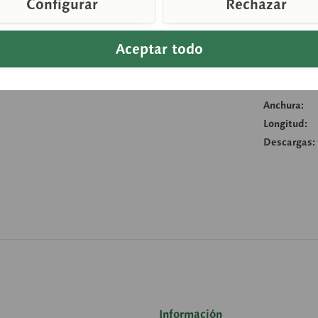
Configurar
Rechazar
Compara
Aceptar todo
Número de a
Peso (en KG
Altura:
Anchura:
Longitud:
Descargas:
Información