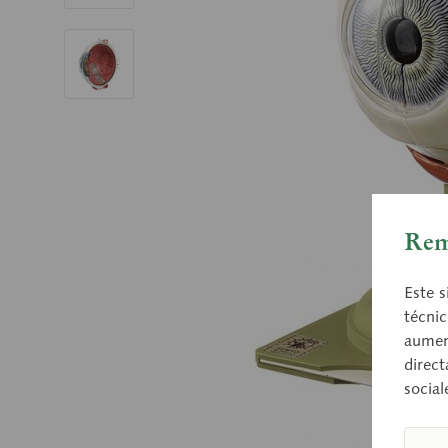
Rem
Este s
técnic
aument
direct
social