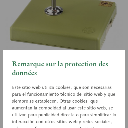
Remarque sur la protection des
données
FS 8
Lengua
Este sitio web utiliza cookies, que son necesarias
para el funcionamiento técnico del sitio web y que
siempre se establecen. Otras cookies, que
aumentan la comodidad al usar este sitio web, se
A tamaño natural, de SOMSO-PLAST®. Con sección
utilizan para publicidad directa o para simplificar la
mediana, con una parte de la mandíbula extraíble.
interacción con otros sitios web y redes sociales,
Desmontable en 3 piezas. Sobre soporte con peana