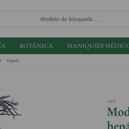
ÍA
BOTÁNICA
MANIQUÍES MÉDIC
Hígado
J 8/4
Mode
hepá