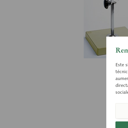
Rem
Este s
técnic
aument
direct
social