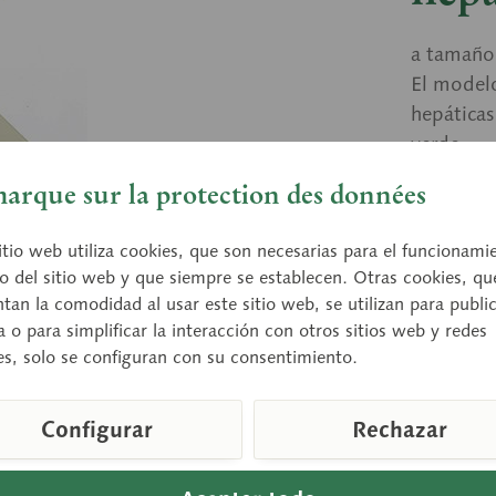
a tamaño 
El modelo
hepática
verde.
arque sur la protection des données
Preci
itio web utiliza cookies, que son necesarias para el funcionami
o del sitio web y que siempre se establecen. Otras cookies, qu
Tiempo de
an la comodidad al usar este sitio web, se utilizan para publi
a o para simplificar la interacción con otros sitios web y redes
es, solo se configuran con su consentimiento.
Compara
Configurar
Rechazar
Número de a
Peso (en KG
Altura: