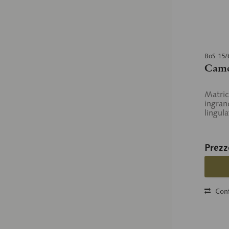
BoS 15/
Camo
Matric
ingran
lingula
Prezz
Conf