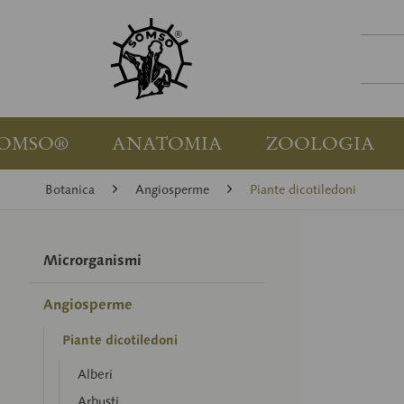
OMSO®
ANATOMIA
ZOOLOGIA
Botanica
Angiosperme
Piante dicotiledoni
Microrganismi
Angiosperme
Piante dicotiledoni
Alberi
Arbusti