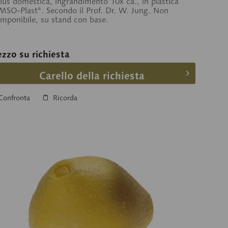
us domestica, ingrandimento 10x ca., in plastica
SO-Plast®. Secondo il Prof. Dr. W. Jung. Non
mponibile, su stand con base.
ezzo su richiesta
Carello della richiesta
Confronta
Ricorda