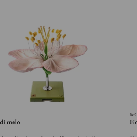
BoS
 di melo
Fi