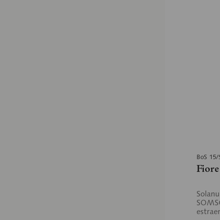
BoS 15/
Fiore
Solanu
SOMSO-
estraen