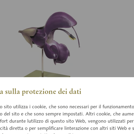
 sulla protezione dei dati
1
BoS
 sito utilizza i cookie, che sono necessari per il funzionament
a selvatica, fioritura
Pr
o del sito e che sono sempre impostati. Altri cookie, che aum
fort durante lutilizzo di questo sito Web, vengono utilizzati per
 pratensis, ingrandimento 15x ca., in plastica
Pri
cità diretta o per semplificare linterazione con altri siti Web e 
Plast®. Secondo il Prof. Dr. W. Jung e il Prof. Dr.
SOM