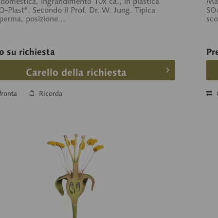
domestica, ingrandimento 10x ca., in plastica
Mal
Plast®. Secondo il Prof. Dr. W. Jung. Tipica
SOM
perma, posizione...
sco
o su richiesta
Pr
Carello della richiesta
ronta
Ricorda