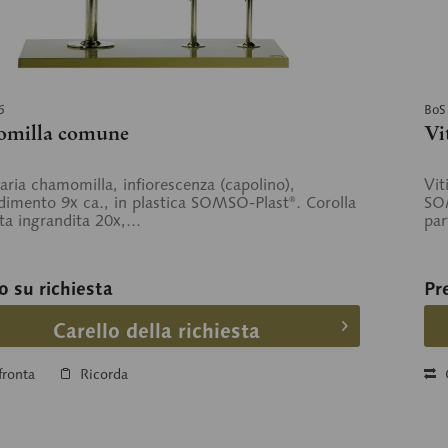
6
BoS
milla comune
Vi
aria chamomilla, infiorescenza (capolino),
Vit
dimento 9x ca., in plastica SOMSO-Plast®. Corolla
SOM
ta ingrandita 20x,...
par
o su richiesta
Pr
Carello della richiesta
ronta
Ricorda