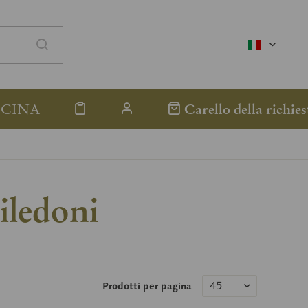
italienisc
ICINA
Carello della richies
iledoni
Prodotti per pagina