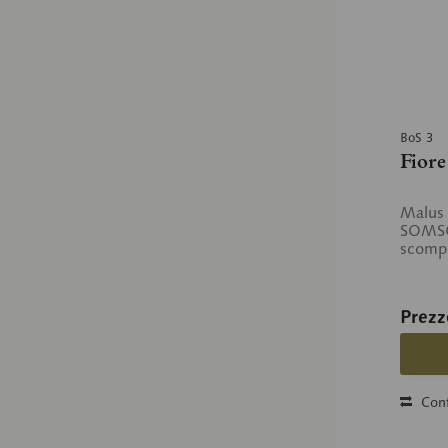
BoS 3
Fiore
Malus 
SOMSO-
scompo
Prezz
Conf