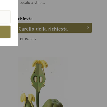
iana di un petalo a stilo...
ezzo su richiesta
Carello della richiesta
Confronta
Ricorda