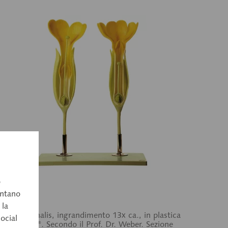
 15/4
o
imula
entano
 la
mula officinalis, ingrandimento 13x ca., in plastica
social
SO-Plast®. Secondo il Prof. Dr. Weber. Sezione