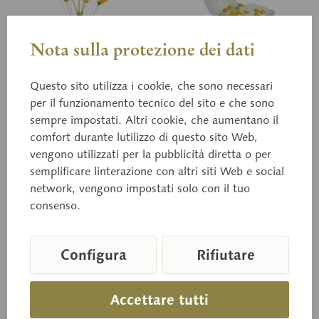
Nota sulla protezione dei dati
Questo sito utilizza i cookie, che sono necessari
per il funzionamento tecnico del sito e che sono
sempre impostati. Altri cookie, che aumentano il
comfort durante lutilizzo di questo sito Web,
BoS 3
BoS 15/21
Fiore di melo
vengono utilizzati per la pubblicità diretta o per
Petalo di ciliegio
semplificare linterazione con altri siti Web e social
network, vengono impostati solo con il tuo
Malus domestica,
Ciliegio dolce,
ingrandimento 10x ca., in
consenso.
ingrandimento 9x ca., in
plastica SOMSO-Plast®.
plastica SOMSO-Plast®.
Secondo il Prof. Dr. W. Jung.
Secondo il Prof. Dr. W.
Non scomponibile, su stand.
Weber. Una parte del
Configura
Rifiutare
ricettacolo a forma di...
Prezzo su richiesta
Prezzo su richiesta
Accettare tutti
Carello della richiesta
Carello della richie