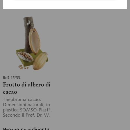
Ricorda
Ricorda
BoS 15/33
Frutto di albero di
cacao
Theobroma cacao.
Dimensioni naturali, in
plastica SOMSO-Plast®.
Secondo il Prof. Dr. W.
Weber. Scomponibile in 7
pezzi.
Prezzo su richiesta