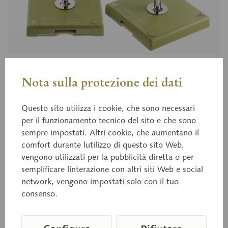
Nota sulla protezione dei dati
BoS 15/20
Ranuncolo, fiore
Questo sito utilizza i cookie, che sono necessari
per il funzionamento tecnico del sito e che sono
sempre impostati. Altri cookie, che aumentano il
Sardonia, Ranunculus acer, ingrandimento del
comfort durante lutilizzo di questo sito Web,
petalo 10x ca., del frutto 20x ca., in plastica
vengono utilizzati per la pubblicità diretta o per
SOMSO-Plast®. Secondo il Prof. Dr. Weber.Non
semplificare linterazione con altri siti Web e social
scomponibile. Petalo: altezza 34 cm, larghezza 26
network, vengono impostati solo con il tuo
cm, profondità 26 cm, peso 0,7 kg. Il petalo BoS
consenso.
15/20-A e il frutto BoS 15/20-B sono disponibili
anche come modelli singoli.