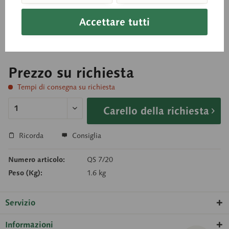
Accettare tutti
Calco dal naturale, realizzato in SOMSO-PLAST®
Prezzo su richiesta
Tempi di consegna su richiesta
Carello della richiesta
Ricorda
Consiglia
Numero articolo:
QS 7/20
Peso (Kg):
1.6 kg
Servizio
Informazioni