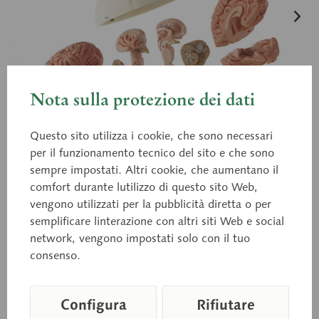
Nota sulla protezione dei dati
Questo sito utilizza i cookie, che sono necessari
per il funzionamento tecnico del sito e che sono
sempre impostati. Altri cookie, che aumentano il
comfort durante lutilizzo di questo sito Web,
vengono utilizzati per la pubblicità diretta o per
semplificare linterazione con altri siti Web e social
network, vengono impostati solo con il tuo
QS 7/20
consenso.
Cranio Umano Artificiale con
un cervello in otto parti
Configura
Rifiutare