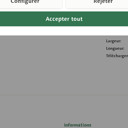
Configurer
Rejeter
Compare
Accepter tout
Référence d
Poids (en k
Hauteur:
Largeur:
Longueur:
Télécharge
Informations