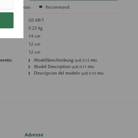
r
Se souv.
Recommand.
’article:
QS 68/1
g):
0.22 kg
14 cm
12 cm
12 cm
ments:
Modellbeschreibung
(pdf, 0.12 Mb)
Model Description
(pdf, 0.11 Mb)
Descripcion del modelo
(pdf, 0.10 Mb)
Adresse