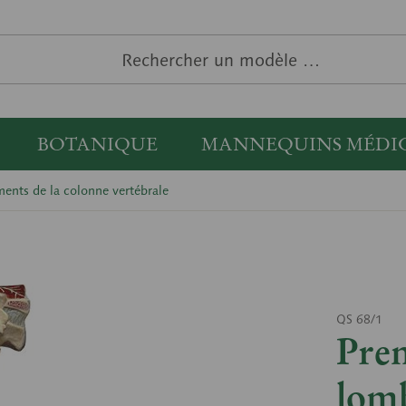
BOTANIQUE
MANNEQUINS MÉDI
ents de la colonne vertébrale
QS 68/1
Prem
lomb