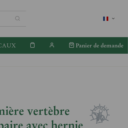
französis
CAUX
Panier de demande
ière vertèbre
aire avec hernie