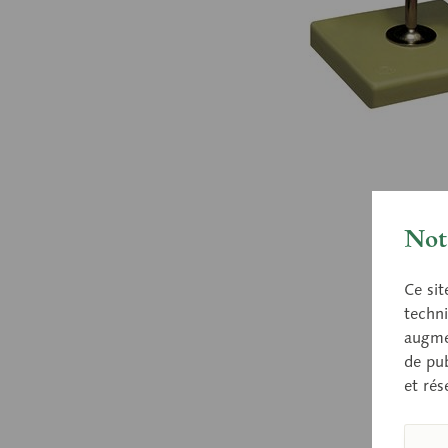
Nota
Ce sit
techni
augmen
de pub
et rés