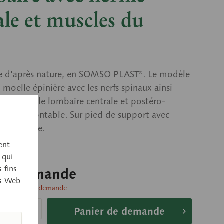
ale et muscles du
 d’après nature, en SOMSO PLAST®. Le modèle
 moelle épinière avec les nerfs spinaux ainsi
rnie discale lombaire centrale et postéro-
 Non démontable. Sur pied de support avec
t, amovible.
ent
 qui
 fins
sur demande
es Web
livraison sur demande
Panier de demande