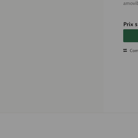
amovib
Prix 
Com