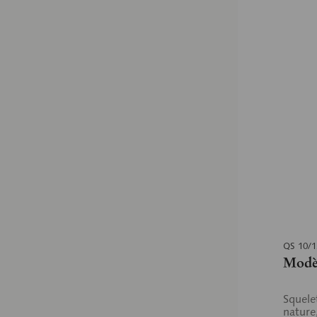
QS 10/
Modè
Squele
nature