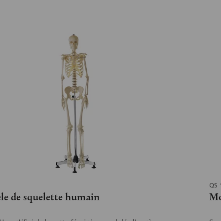
QS 
le de squelette humain
Mo