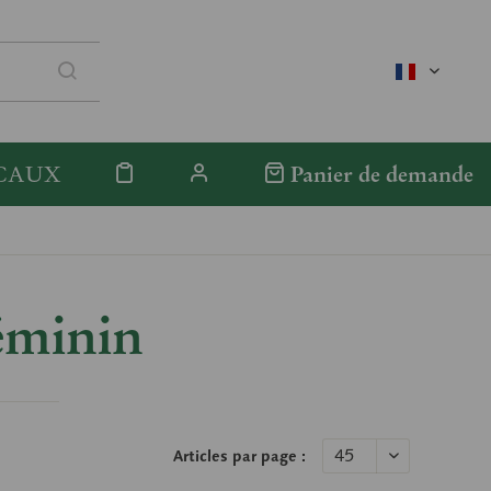
französis
CAUX
Panier de demande
éminin
Articles par page :