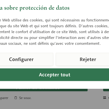
 sobre protección de datos
e Web utilise des cookies, qui sont nécessaires au fonctionnem
que du site Web et qui sont toujours définis. D’autres cookies,
tent le confort d’utilisation de ce site Web, sont utilisés à des
0
QS 
licité directe ou pour simplifier l’interaction avec d’autres sit
le de squelette humain
Mo
eaux sociaux, ne sont définis qu’avec votre consentement.
tte artificiel de sexe féminin, modelé d’après
Squ
, en SOMSO PLAST®. Reproduction fidèle de la
nat
Configurer
Rejeter
ure des os avec tous leurs...
amo
Accepter tout
sur demande
Pr
Panier de demande
parer
Se souv.