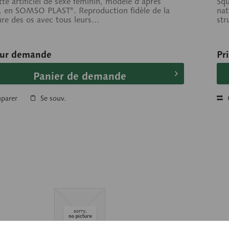
tte artificiel de sexe féminin, modelé d’après
Squ
, en SOMSO PLAST®. Reproduction fidèle de la
nat
ure des os avec tous leurs...
str
sur demande
Pr
Panier de demande
parer
Se souv.