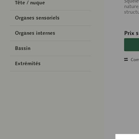
Squele
Tête / nuque
nature
struct
Organes sensoriels
Prix 
Organes internes
Bassin
Com
Extrémités