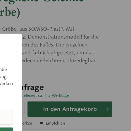
rbe)
e Größe, aus SOMSO-Plast®. Mit
nkelansatz. Demonstrationsmodell für die
sfunktionen des Fußes. Die einzelnen
emente sind farblich abgesetzt, um das
der Fußglieder zu erleichtern. Unzerlegbar.
 die
ung
werken
 auf Anfrage
sandfertig, Lieferzeit ca. 1-3 Werktage
In den Anfragekorb
hen
Merken
Empfehlen