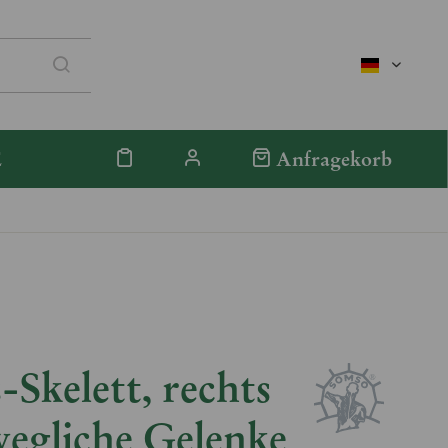
deutsch
E
Anfragekorb
-Skelett, rechts
egliche Gelenke