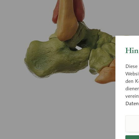
Hin
Diese 
Websit
den K
diene
verei
Daten