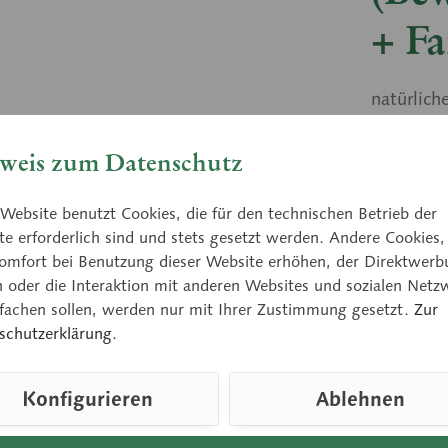
+ Fa
natürlich
Untersche
Bewegung
weis zum Datenschutz
Knochenel
Erlernen 
Website benutzt Cookies, die für den technischen Betrieb der
e erforderlich sind und stets gesetzt werden. Andere Cookies,
omfort bei Benutzung dieser Website erhöhen, der Direktwerb
n oder die Interaktion mit anderen Websites und sozialen Netz
Preis
nfachen sollen, werden nur mit Ihrer Zustimmung gesetzt.
Zur
Sofort ver
schutzerklärung.
Konfigurieren
Ablehnen
Vergleic