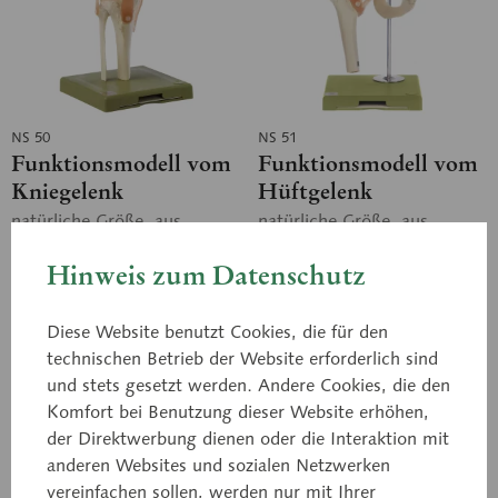
NS 50
NS 51
Funktionsmodell vom
Funktionsmodell vom
Kniegelenk
Hüftgelenk
natürliche Größe, aus
natürliche Größe, aus
SOMSO-Plast®. Folgende
SOMSO-Plast®. Folgende
Bewegungen sind möglich:
Bewegungen sind möglich:
Hinweis zum Datenschutz
Beugung (Flexion),
Anheben des Oberschenkels
Streckung (Extension),
(Anteversion), Zurückziehen
Innen- und Außenrotation....
des...
Diese Website benutzt Cookies, die für den
Preis auf Anfrage
Preis auf Anfrage
technischen Betrieb der Website erforderlich sind
und stets gesetzt werden. Andere Cookies, die den
In den Anfragekorb
In den Anfragekorb
Komfort bei Benutzung dieser Website erhöhen,
der Direktwerbung dienen oder die Interaktion mit
Merken
Merken
anderen Websites und sozialen Netzwerken
vereinfachen sollen, werden nur mit Ihrer