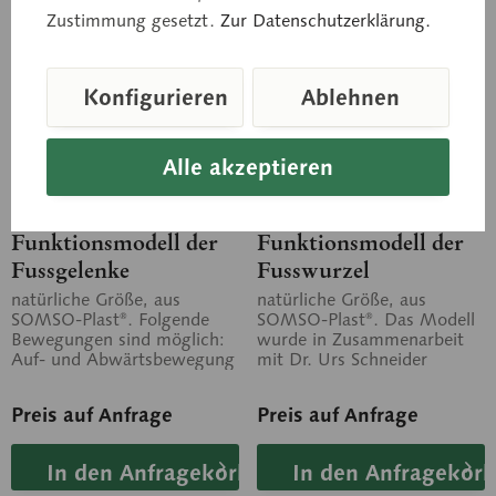
Zustimmung gesetzt.
Zur Datenschutzerklärung.
Konfigurieren
Ablehnen
Alle akzeptieren
NS 54
NS 54/1
Funktionsmodell der
Funktionsmodell der
Fussgelenke
Fusswurzel
natürliche Größe, aus
natürliche Größe, aus
SOMSO-Plast®. Folgende
SOMSO-Plast®. Das Modell
Bewegungen sind möglich:
wurde in Zusammenarbeit
Auf- und Abwärtsbewegung
mit Dr. Urs Schneider
des Fußes (Beugung und
entwickelt. Am Modell lässt
Streckung) und...
sich...
Preis auf Anfrage
Preis auf Anfrage
In den Anfragekorb
In den Anfragekorb