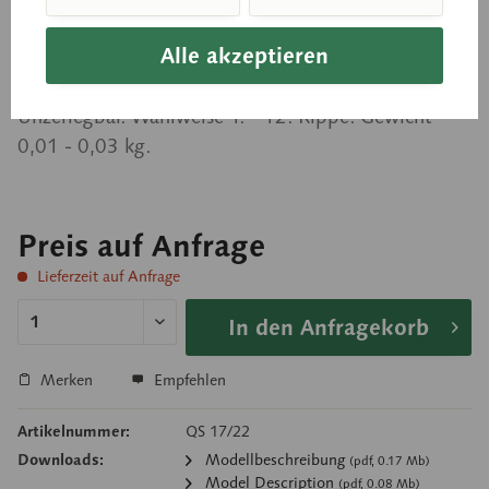
Rippe (Costa)
Alle akzeptieren
nach der Natur modelliert, aus SOMSO-Plast®.
Unzerlegbar. Wahlweise 1. - 12. Rippe. Gewicht
0,01 - 0,03 kg.
Preis auf Anfrage
Lieferzeit auf Anfrage
In den Anfragekorb
Merken
Empfehlen
Artikelnummer:
QS 17/22
Downloads:
Modellbeschreibung
(pdf, 0.17 Mb)
Model Description
(pdf, 0.08 Mb)