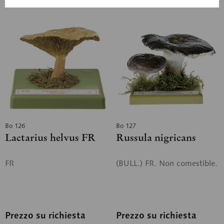
Ricorda
Ricorda
Bo 126
Bo 127
Lactarius helvus FR
Russula nigricans
FR
(BULL.) FR. Non comestible.
Prezzo su richiesta
Prezzo su richiesta