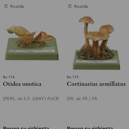
Ricorda
Ricorda
Bo 114
Bo 115
Otidea onotica
Cortinarius armillatus
(PERS. ex S.F. GRAY) FUCK
(FR. ex FR.) FR
Prezzo su richiesta
Prezzo su richiesta