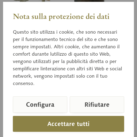
Nota sulla protezione dei dati
Questo sito utilizza i cookie, che sono necessari
per il funzionamento tecnico del sito e che sono
sempre impostati. Altri cookie, che aumentano il
comfort durante lutilizzo di questo sito Web,
Bo 124
Bo 125
Collybia maculata
vengono utilizzati per la pubblicità diretta o per
Pleurotus ostreatus
semplificare linterazione con altri siti Web e social
network, vengono impostati solo con il tuo
(A. et S. ex FR.) KUMM.
(JACQ. ex FR.) KUMM.
consenso.
Comestible.
Configura
Rifiutare
Prezzo su richiesta
Prezzo su richiesta
Accettare tutti
Carello della richiesta
Carello della richie