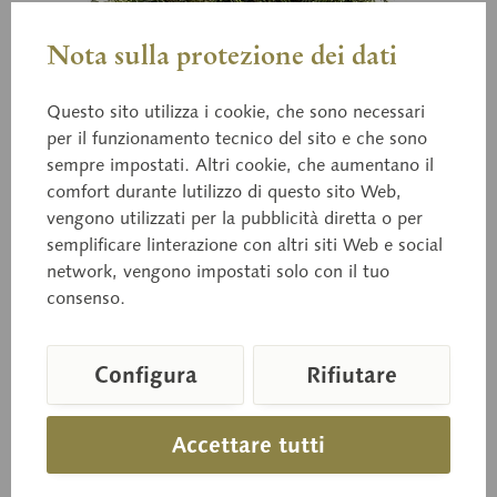
Nota sulla protezione dei dati
Questo sito utilizza i cookie, che sono necessari
per il funzionamento tecnico del sito e che sono
sempre impostati. Altri cookie, che aumentano il
comfort durante lutilizzo di questo sito Web,
Bo 127
Russula nigricans
vengono utilizzati per la pubblicità diretta o per
semplificare linterazione con altri siti Web e social
network, vengono impostati solo con il tuo
consenso.
(BULL.) FR. Non comestible.
Configura
Rifiutare
Prezzo su richiesta
Accettare tutti
Tempi di consegna su richiesta