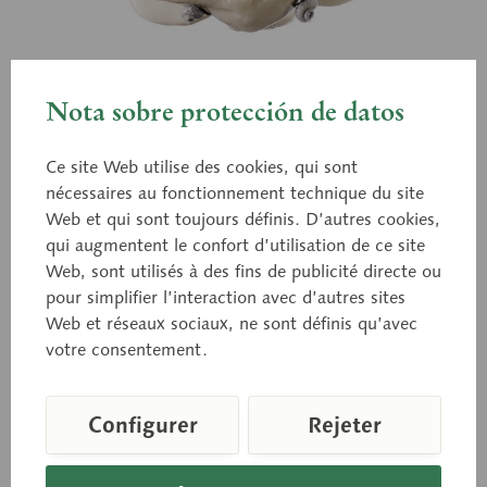
Nota sobre protección de datos
QS 17/1
Première et deuxième
Ce site Web utilise des cookies, qui sont
nécessaires au fonctionnement technique du site
vertèbres cervicales
Web et qui sont toujours définis. D’autres cookies,
qui augmentent le confort d’utilisation de ce site
Web, sont utilisés à des fins de publicité directe ou
(Atlas et axis). Modelage d’après nature, en
pour simplifier l’interaction avec d’autres sites
SOMSO PLAST®. Montage rotatif.
Web et réseaux sociaux, ne sont définis qu’avec
votre consentement.
Prix sur demande
Configurer
Rejeter
Délai de livraison sur demande