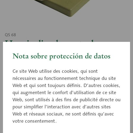
QS 68
Hernie discale centrale
Nota sobre protección de datos
Modelage d’après nature, en SOMSO PLAST®.
Ce site Web utilise des cookies, qui sont
Prolapsus du noyau pulpeux (hernie discale) entre
nécessaires au fonctionnement technique du site
la 4e et 5e vertèbre lombaire; la hernie provoque
Web et qui sont toujours définis. D’autres cookies,
un déplacement du sac dural avec la queue de
qui augmentent le confort d’utilisation de ce site
cheval. 4e vertèbre lombaire et disque
Web, sont utilisés à des fins de publicité directe ou
intervertébral amovibles. 3 pièces au total. Sur pied
pour simplifier l’interaction avec d’autres sites
Web et réseaux sociaux, ne sont définis qu’avec
de support avec socle vert.
votre consentement.