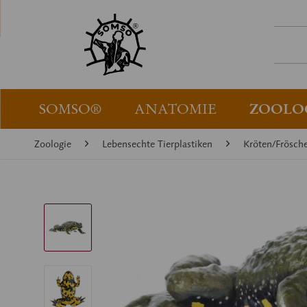
SOMSO®
ANATOMIE
ZOOLO
Zoologie
Lebensechte Tierplastiken
Kröten/Frösch