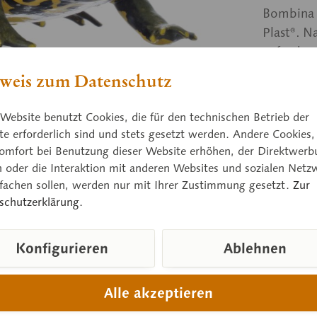
Bombina v
Plast®. N
aufgedruc
einer tra
weis zum Datenschutz
Website benutzt Cookies, die für den technischen Betrieb der
Preis
e erforderlich sind und stets gesetzt werden. Andere Cookies,
omfort bei Benutzung dieser Website erhöhen, der Direktwerb
Sofort ver
n oder die Interaktion mit anderen Websites und sozialen Netz
nfachen sollen, werden nur mit Ihrer Zustimmung gesetzt.
Zur
schutzerklärung.
Vergleic
Konfigurieren
Ablehnen
Artikelnum
Gewicht (in
Höhe:
Alle akzeptieren
Breite: