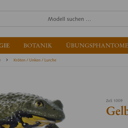
GIE
BOTANIK
ÜBUNGSPHANTOM
e
Kröten / Unken / Lurche
ZoS 1009
Gel