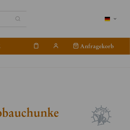
deutsch
E
Anfragekorb
bbauchunke