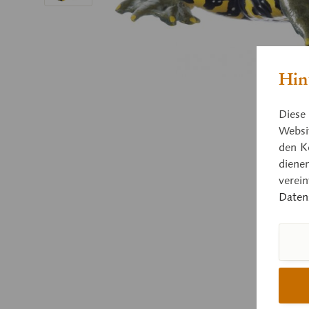
Hin
Diese 
Websit
den K
diene
verei
Daten