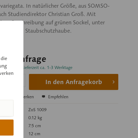
ariegata. In natürlicher Größe, aus SOMSO-
ach Studiendirektor Christian Groß. Mit
kter Beschreibung auf grünen Sockel, unter
nsparenten Staubschutzhaube.
 auf Anfrage
 die
ung
sandfertig, Lieferzeit ca. 1-3 Werktage
werken
In den Anfragekorb
hen
Merken
Empfehlen
mer:
ZoS 1009
 kg):
0.12 kg
7.5 cm
12 cm