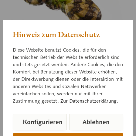
Hinweis zum Datenschutz
Diese Website benutzt Cookies, die für den
technischen Betrieb der Website erforderlich sind
und stets gesetzt werden. Andere Cookies, die den
ZoS 1021/2
Komfort bei Benutzung dieser Website erhöhen,
Kleiner Wasserfrosch
der Direktwerbung dienen oder die Interaktion mit
anderen Websites und sozialen Netzwerken
vereinfachen sollen, werden nur mit Ihrer
Männchen - ohne Mittelstreifen Pelophylax lessonae
Zustimmung gesetzt.
Zur Datenschutzerklärung.
Konfigurieren
Ablehnen
Preis auf Anfrage
Lieferzeit auf Anfrage