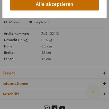
Alle akzeptieren
In den Anfragekorb
Merken
Empfehlen
Artikelnummer:
ZoS 1021/2
Gewicht (in kg):
0.16 kg
Höhe:
6.5 cm
Breite:
12 cm
Länge:
12 cm
Service
Informationen
Anschrift