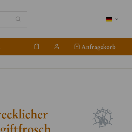
deutsch
E
Anfragekorb
ecklicher
lgiftfrosch