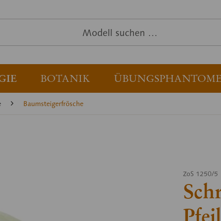
GIE
BOTANIK
ÜBUNGSPHANTOM
e
Baumsteigerfrösche
ZoS 1250/5
Schr
Pfei