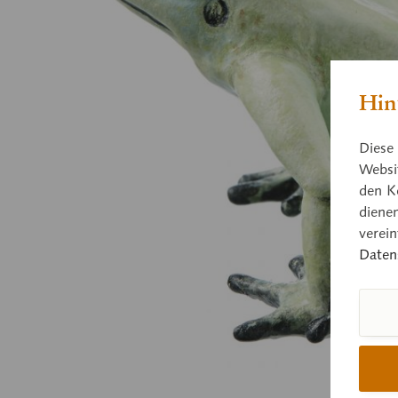
Hin
Diese 
Websit
den K
diene
verei
Daten