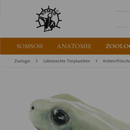
SOMSO®
ANATOMIE
ZOOLO
Zoologie
Lebensechte Tierplastiken
Kröten/Frösch