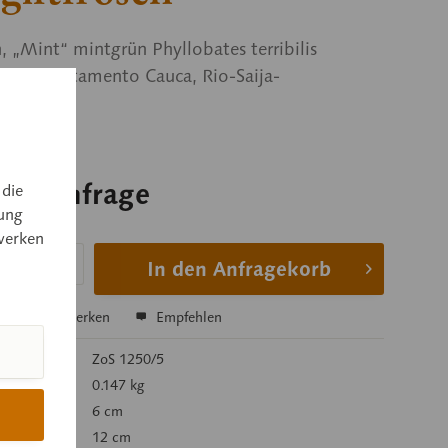
 „Mint“ mintgrün Phyllobates terribilis
n, Departamento Cauca, Rio-Saija-
biet.
 auf Anfrage
 die
ung
 auf Anfrage
werken
In den Anfragekorb
hen
Merken
Empfehlen
mer:
ZoS 1250/5
 kg):
0.147 kg
6 cm
12 cm