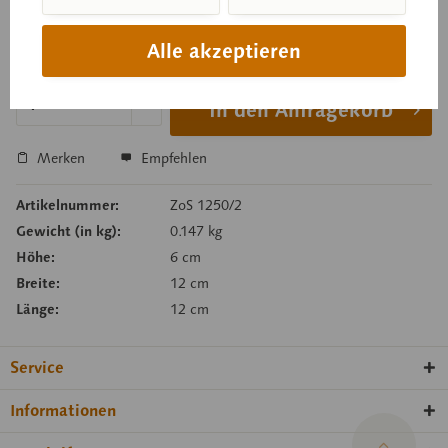
Preis auf Anfrage
Alle akzeptieren
Lieferzeit auf Anfrage
In den Anfragekorb
Merken
Empfehlen
Artikelnummer:
ZoS 1250/2
Gewicht (in kg):
0.147 kg
Höhe:
6 cm
Breite:
12 cm
Länge:
12 cm
Service
Informationen