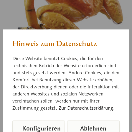
Hinweis zum Datenschutz
Diese Website benutzt Cookies, die für den
technischen Betrieb der Website erforderlich sind
ZoS 1250/2
und stets gesetzt werden. Andere Cookies, die den
Schrecklicher Pfeilgiftfrosch
Komfort bei Benutzung dieser Website erhöhen,
der Direktwerbung dienen oder die Interaktion mit
anderen Websites und sozialen Netzwerken
Weibchen, „Quebrada Quangui“ orange Phyllobates
vereinfachen sollen, werden nur mit Ihrer
terribilis Kolumbien, Departamento Cauca, Rio-
Zustimmung gesetzt.
Zur Datenschutzerklärung.
Saija-Einzugsgebiet.
Konfigurieren
Ablehnen