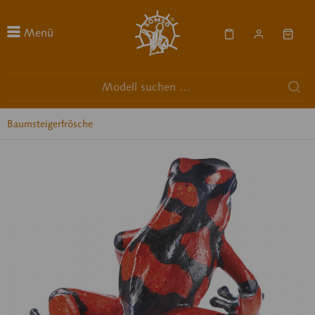
Menü
Baumsteigerfrösche