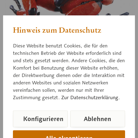
Hinweis zum Datenschutz
Diese Website benutzt Cookies, die für den
ZoS 1253
technischen Betrieb der Website erforderlich sind
Prachtbaumsteiger
und stets gesetzt werden. Andere Cookies, die den
Komfort bei Benutzung dieser Website erhöhen,
der Direktwerbung dienen oder die Interaktion mit
Weibchen, „Baudó“ schwarz, rot Oophaga
anderen Websites und sozialen Netzwerken
vereinfachen sollen, werden nur mit Ihrer
histrionica Kolumbien, Departamento Chocó.
Zustimmung gesetzt.
Zur Datenschutzerklärung.
Preis auf Anfrage
Konfigurieren
Ablehnen
Lieferzeit auf Anfrage