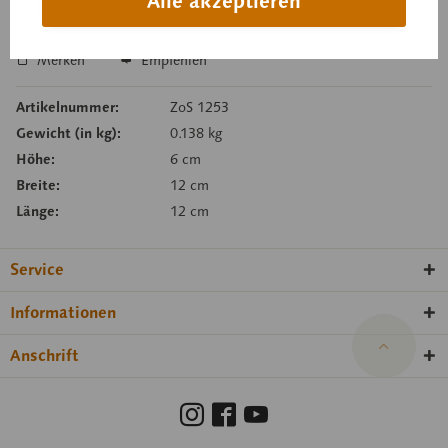
Alle akzeptieren
In den Anfragekorb
Merken
Empfehlen
Artikelnummer:
ZoS 1253
Gewicht (in kg):
0.138 kg
Höhe:
6 cm
Breite:
12 cm
Länge:
12 cm
Service
Informationen
Anschrift