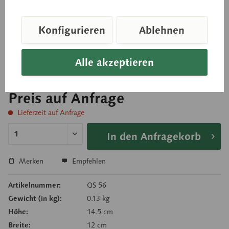
nach der Natur modelliert, aus SOMSO-Plast®. Auf
Konfigurieren
Ablehnen
Stativ montiert, so daß das Drehgelenk des Kopfes
demonstriert werden kann.
Alle akzeptieren
Preis auf Anfrage
Lieferzeit auf Anfrage
In den Anfragekorb
Merken
Empfehlen
Artikelnummer:
QS 56
Gewicht (in kg):
0.13 kg
Höhe:
14.5 cm
Breite:
12 cm