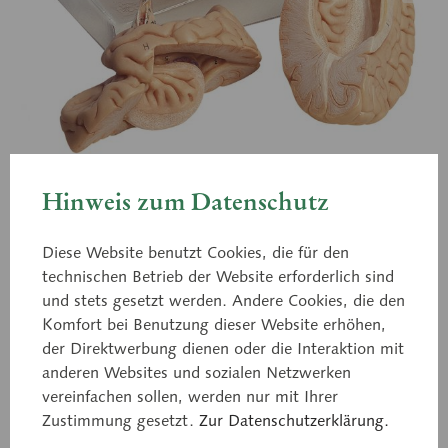
Hinweis zum Datenschutz
BS 22
Diese Website benutzt Cookies, die für den
Gehirn
technischen Betrieb der Website erforderlich sind
und stets gesetzt werden. Andere Cookies, die den
Komfort bei Benutzung dieser Website erhöhen,
natürliche Größe, aus SOMSO-Plast®. Medianschnitt.
der Direktwerbung dienen oder die Interaktion mit
Rechte Hälfte in Kleinhirn, Hirnstamm und
anderen Websites und sozialen Netzwerken
Großhirnlappen zerlegbar. Linke Hälfte unzerlegbar.
vereinfachen sollen, werden nur mit Ihrer
Insgesamt in 4 Teile zerlegbar. Abnehmbar auf
Zustimmung gesetzt.
Zur Datenschutzerklärung.
transparentem Sockel.