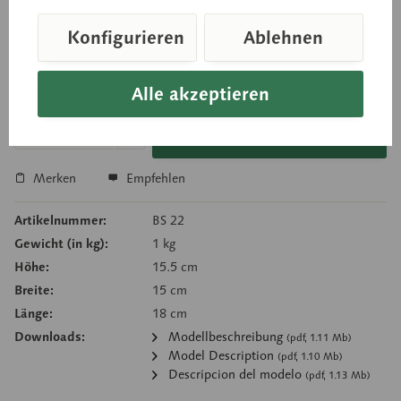
Konfigurieren
Ablehnen
Preis auf Anfrage
Alle akzeptieren
Lieferzeit auf Anfrage
In den Anfragekorb
Merken
Empfehlen
Artikelnummer:
BS 22
Gewicht (in kg):
1 kg
Höhe:
15.5 cm
Breite:
15 cm
Länge:
18 cm
Downloads:
Modellbeschreibung
(pdf, 1.11 Mb)
Model Description
(pdf, 1.10 Mb)
Descripcion del modelo
(pdf, 1.13 Mb)