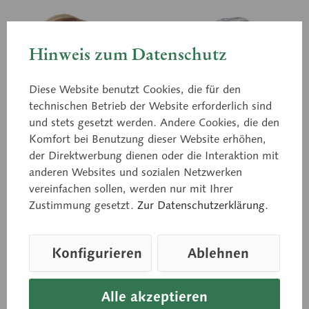
Hinweis zum Datenschutz
Diese Website benutzt Cookies, die für den
technischen Betrieb der Website erforderlich sind
und stets gesetzt werden. Andere Cookies, die den
Komfort bei Benutzung dieser Website erhöhen,
der Direktwerbung dienen oder die Interaktion mit
BS 25/2
BS 25/T
anderen Websites und sozialen Netzwerken
8-teiliges
Transparentes
vereinfachen sollen, werden nur mit Ihrer
Hirnstammmodell
Gehirnmodell
Zustimmung gesetzt.
Zur Datenschutzerklärung.
natürliche Größe, aus
natürliche Größe, aus
SOMSO-Plast®. Nach Prof.
SOMSO-Plast®. Nach Prof.
Dr. Dr. med. h.c. J. W.
Dr. Dr. med. h.c. J. W.
Rohen, Anatomisches
Rohen, Anatomisches
Konfigurieren
Ablehnen
Institut der Universität
Institut der Universität
Erlangen. Insgesamt...
Erlangen. Insgesamt...
Preis auf Anfrage
Preis auf Anfrage
Alle akzeptieren