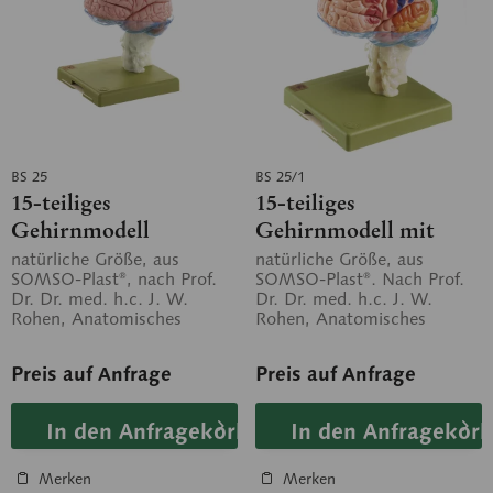
BS 25
BS 25/1
15-teiliges
15-teiliges
Gehirnmodell
Gehirnmodell mit
farbiger Markierung
natürliche Größe, aus
natürliche Größe, aus
SOMSO-Plast®, nach Prof.
SOMSO-Plast®. Nach Prof.
der Rindenfelder
Dr. Dr. med. h.c. J. W.
Dr. Dr. med. h.c. J. W.
Rohen, Anatomisches
Rohen, Anatomisches
Institut der Universität
Institut der Universität
Erlangen. Insgesamt...
Erlangen. Insgesamt...
Preis auf Anfrage
Preis auf Anfrage
In den Anfragekorb
In den Anfragekorb
Merken
Merken