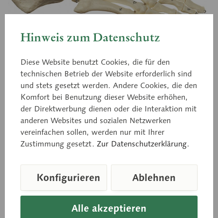
Hinweis zum Datenschutz
QS 22
Diese Website benutzt Cookies, die für den
Fuss-Skelett (Drahtmontage)
technischen Betrieb der Website erforderlich sind
und stets gesetzt werden. Andere Cookies, die den
Komfort bei Benutzung dieser Website erhöhen,
der Direktwerbung dienen oder die Interaktion mit
nach der Natur modelliert, aus SOMSO-Plast®. Mit
anderen Websites und sozialen Netzwerken
Unterschenkelansatz. Starr montiert.
vereinfachen sollen, werden nur mit Ihrer
Zustimmung gesetzt.
Zur Datenschutzerklärung.
Preis auf Anfrage
Konfigurieren
Ablehnen
Sofort versandfertig, Lieferzeit ca. 1-3 Werktage
In den Anfragekorb
Alle akzeptieren