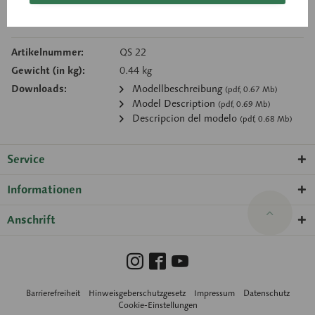
Merken
Empfehlen
Artikelnummer:
QS 22
Gewicht (in kg):
0.44 kg
Downloads:
Modellbeschreibung
(pdf, 0.67 Mb)
Model Description
(pdf, 0.69 Mb)
Descripcion del modelo
(pdf, 0.68 Mb)
Service
Informationen
Anschrift
Barrierefreiheit
Hinweisgeberschutzgesetz
Impressum
Datenschutz
Cookie-Einstellungen