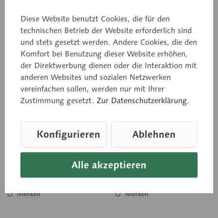
Diese Website benutzt Cookies, die für den
technischen Betrieb der Website erforderlich sind
und stets gesetzt werden. Andere Cookies, die den
Komfort bei Benutzung dieser Website erhöhen,
JS 4
JS 6
der Direktwerbung dienen oder die Interaktion mit
Magen
Magenwand
anderen Websites und sozialen Netzwerken
vereinfachen sollen, werden nur mit Ihrer
natürliche Größe, aus
vielfach vergrößert, aus
Zustimmung gesetzt.
Zur Datenschutzerklärung.
SOMSO-Plast®. Darstellung
SOMSO-Plast®. Der Aufbau
der Längs- und
und die Schichtengliederung
Ringmuskulatur. Nach dem
sind im Quer- und
Öffnen sieht man Cardia und
Längsschnitt gezeigt.
Konfigurieren
Ablehnen
Pylorus, das Relief...
Unzerlegbar. Mit...
Preis auf Anfrage
Preis auf Anfrage
Alle akzeptieren
In den Anfragekorb
In den Anfragekorb
Merken
Merken